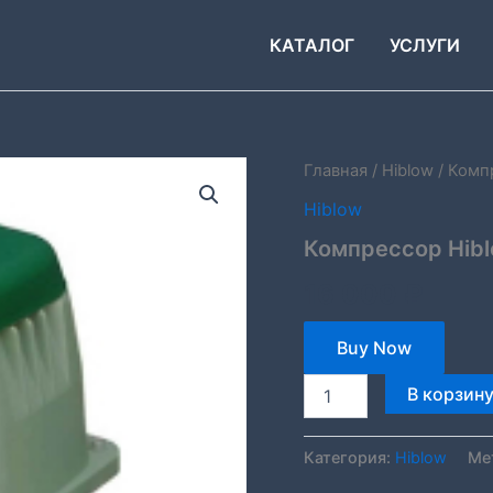
КАТАЛОГ
УСЛУГИ
Количество
Главная
/
Hiblow
/ Комп
товара
Hiblow
Компрессор
Hiblow
Компрессор Hib
HP-
80
16 000
₽
Buy Now
В корзин
Категория:
Hiblow
Ме