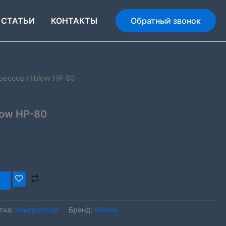
СТАТЬИ
КОНТАКТЫ
Обратный звонок
рессор Hiblow HP-80
low HP-80
у
тка:
Компрессор
Бренд:
Hiblow