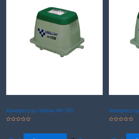
Hiblow
Hiblow
Компрессор Hiblow HP-150
Компрессор
Оценка
Оценка
35 500
₽
28 500
₽
0
0
из
из
5
5