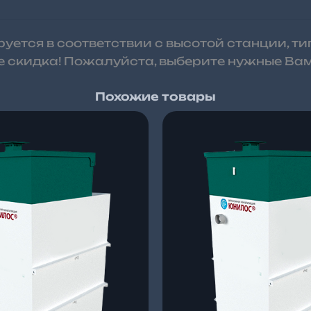
ется в соответствии с высотой станции, ти
 скидка! Пожалуйста, выберите нужные Вам
Похожие товары
Диапазон
Диа
цен:
цен:
136
123
850 ₽
250
–
–
138
125
850 ₽
250