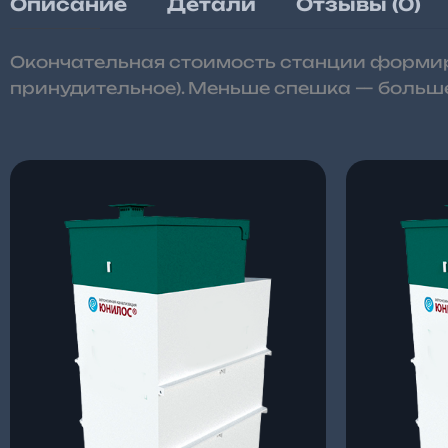
Описание
Детали
Отзывы (0)
Окончательная стоимость станции формиру
принудительное). Меньше спешка — больше
Диапазон
цен:
169
150 ₽
–
172
650 ₽