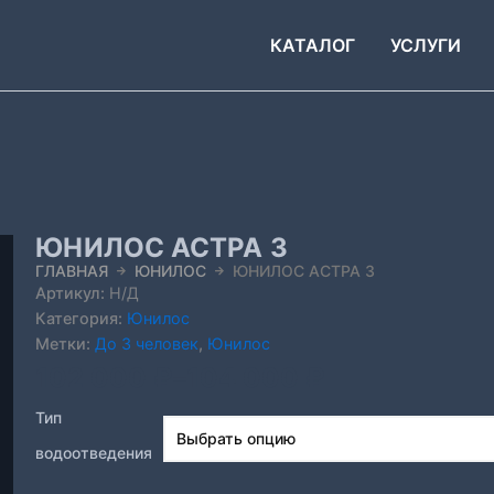
КАТАЛОГ
УСЛУГИ
ЮНИЛОС АСТРА 3
ГЛАВНАЯ
ЮНИЛОС
ЮНИЛОС АСТРА 3
Артикул:
Н/Д
Категория:
Юнилос
Метки:
До 3 человек
,
Юнилос
Диапазон
102 000
₽
–
104 000
₽
цен:
Тип
водоотведения
102