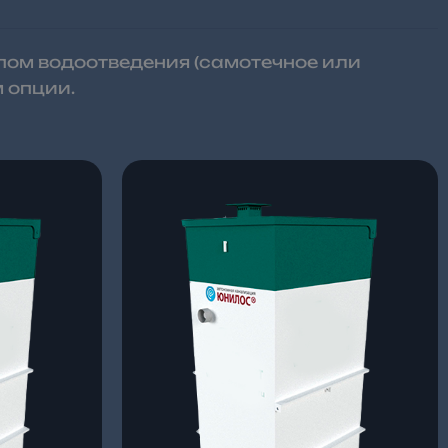
пом водоотведения (самотечное или
 опции.
пазон
Диапазон
цен:
102
 ₽
000 ₽
–
104
 ₽
000 ₽