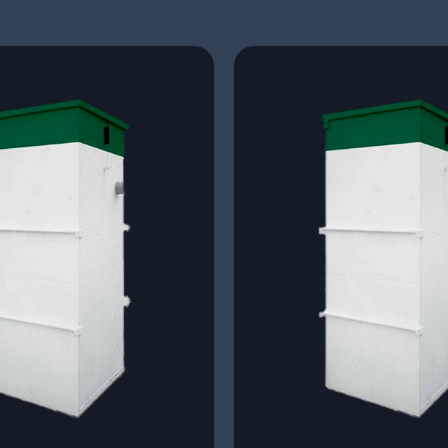
Диапазон
Диа
цен:
цен:
739
514
400 ₽
500
–
–
800
579
300 ₽
300