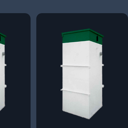
пазон
Диапазон
цен:
227
 ₽
500 ₽
–
305
 ₽
300 ₽