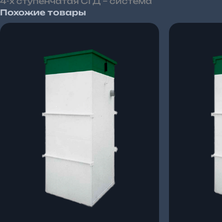
4-х ступенчатая СГД – система
Похожие товары
Диапазон
цен:
1
237
000 ₽
–
1
314
400 ₽