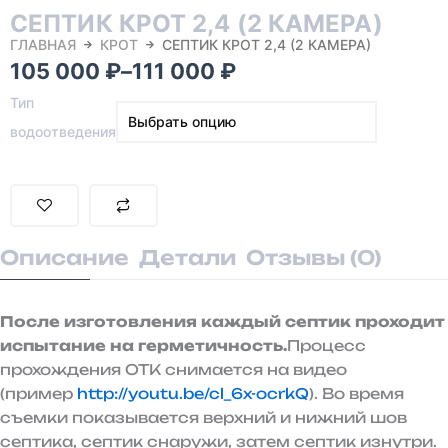
СЕПТИК КРОТ 2,4 (2 КАМЕРА)
ГЛАВНАЯ
КРОТ
СЕПТИК КРОТ 2,4 (2 КАМЕРА)
Диапазон
105 000
₽
–
111 000
₽
цен:
Тип
водоотведения
105
000 ₽
–
111
Описание
Детали
Отзывы (0)
000 ₽
После изготовления каждый септик проходит
испытание на герметичность.
Процесс
прохождения ОТК снимается на видео
(пример
http://youtu.be/cl_6x-ocrkQ
). Во время
съемки показывается верхний и нижний шов
септика, септик снаружи, затем септик изнутри.