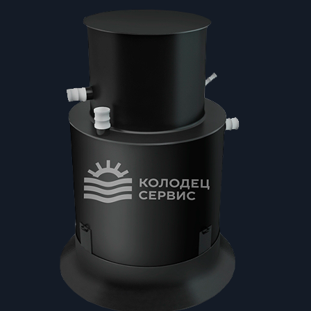
97
000 ₽
–
103
000 ₽