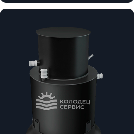
Диапазон
цен:
105
000 ₽
–
111
000 ₽