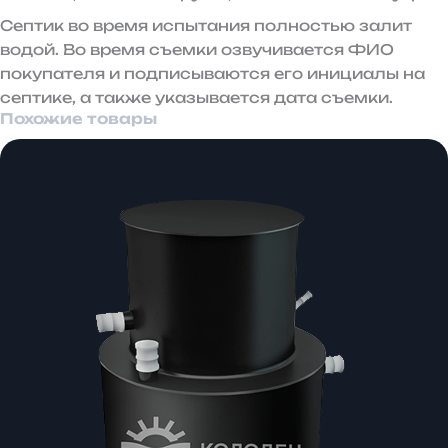
Септик во время испытания полностью залит
водой. Во время съемки озвучивается ФИО
покупателя и подписываются его инициалы на
септике, а также указывается дата съемки.
Похожие товары
Диапазон
цен:
95
000 ₽
–
99
000 ₽