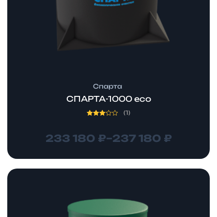
Спарта
СПАРТА-1000 eco
(1)
Оценка
3.00
из 5
233 180
₽
–
237 180
₽
Диапазон
цен:
246
530 ₽