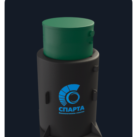
цен:
198
470 ₽
–
202
470 ₽