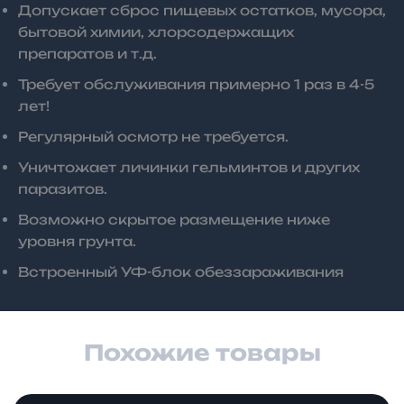
Допускает сброс пищевых остатков, мусора,
бытовой химии, хлорсодержащих
препаратов и т.д.
Требует обслуживания примерно 1 раз в 4-5
лет!
Регулярный осмотр не требуется.
Уничтожает личинки гельминтов и других
паразитов.
Возможно скрытое размещение ниже
уровня грунта.
Встроенный УФ-блок обеззараживания
Похожие товары
Диапазон