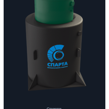
–
250
530 ₽
Спарта