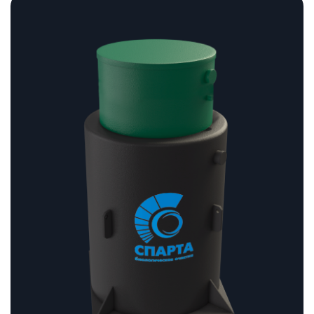
цен:
198
470 ₽
–
202
470 ₽