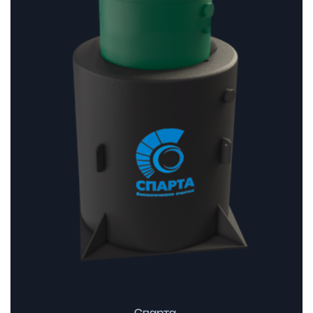
–
250
530 ₽
Спарта