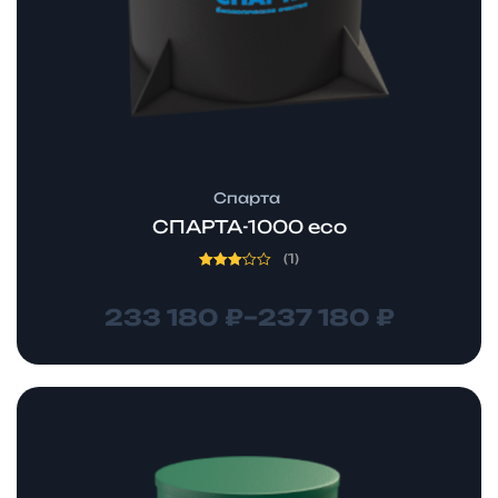
Спарта
СПАРТА-1000 eco
(1)
Оценка
3.00
из 5
233 180
₽
–
237 180
₽
Диапазон
цен:
246
530 ₽