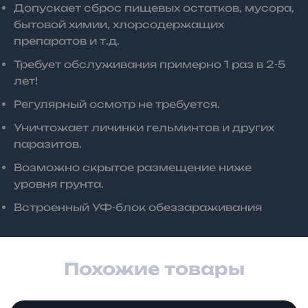
Допускает сброс пищевых остатков, мусора,
бытовой химии, хлорсодержащих
препаратов и т.д.
Требует обслуживания примерно 1 раз в 2-5
лет!
Регулярный осмотр не требуется.
Уничтожает личинки гельминтов и других
паразитов.
Возможно скрытое размещение ниже
уровня грунта.
Встроенный УФ-блок обеззараживания
Похожие товары
Диапазон