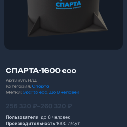
СПАРТА-1600 eco
Артикул:
Н/Д
Категория:
Спарта
Метки:
Sparta eco
,
До 8 человек
Диапазон
256 320
₽
–
260 320
₽
цен:
Пользователи
до 8 человек
256
Производительность
1600 л/сут