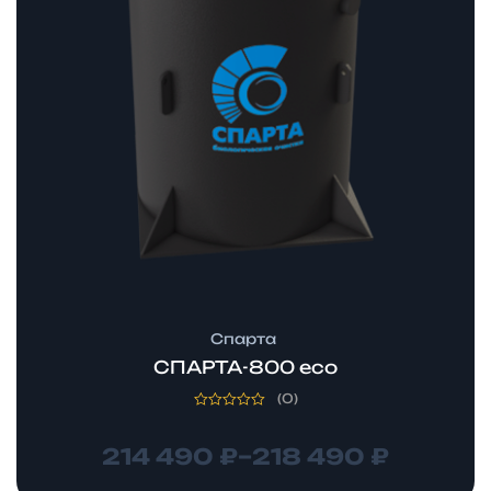
Спарта
СПАРТА-800 eco
(0)
Оценка
0
из
214 490
₽
–
218 490
₽
5