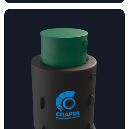
Диапазон
цен:
233
180 ₽
–
237
180 ₽