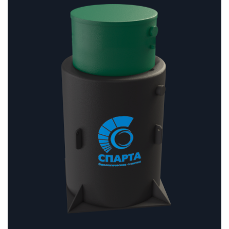
470 ₽
–
202
470 ₽