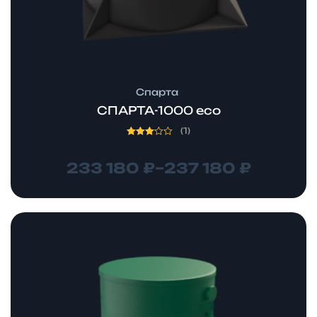
Спарта
СПАРТА-1000 eco
(1)
Оценка
3.00
из 5
233 180
₽
–
237 180
₽
Диапазон
цен:
246
530 ₽
–
250