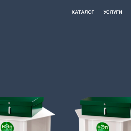
КАТАЛОГ
УСЛУГИ
Диапазон
Диапаз
Этот
цен:
цен:
товар
258
317
000 ₽
000 ₽
имеет
–
–
лько
несколько
284
334
640 ₽
400 ₽