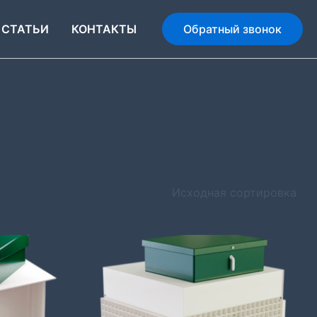
СТАТЬИ
КОНТАКТЫ
Обратный звонок
он
Диапазон
Этот
цен:
товар
512
100 ₽
имеет
–
несколько
562
100 ₽